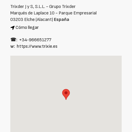
Trixder J y S, S.L.L. - Grupo Trixder
Marqués de Laplace 10 - Parque Empresarial
03203 Elche (Alacant)
España
Cómo llegar
☎:
+34‑966651277
w:
https://www.trixie.es