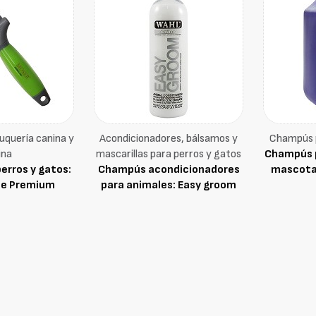
luquería canina y
Acondicionadores, bálsamos y
Champús p
ina
mascarillas para perros y gatos
Champús p
perros y gatos:
Champús acondicionadores
mascota
le Premium
para animales: Easy groom