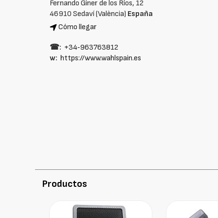
Fernando Giner de los Ríos, 12
46910 Sedaví (València)
España
Cómo llegar
☎:
+34‑963763812
w:
https://www.wahlspain.es
Productos