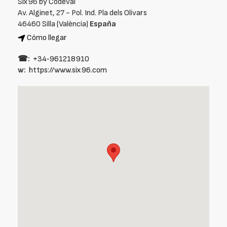
Six96 by Codeval
Av. Alginet, 27 - Pol. Ind. Pla dels Olivars
46460 Silla (València)
España
Cómo llegar
☎:
+34‑961218910
w:
https://www.six96.com