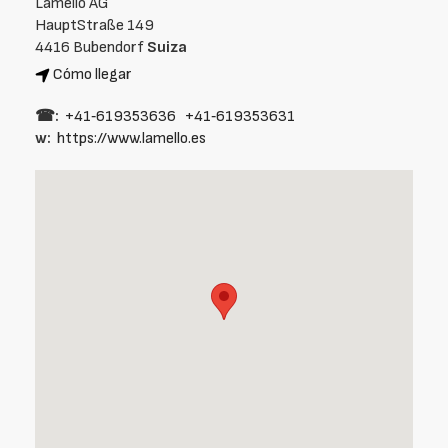
Lamello AG
HauptStraße 149
4416 Bubendorf
Suiza
Cómo llegar
☎:
+41‑619353636
+41‑619353631
w:
https://www.lamello.es