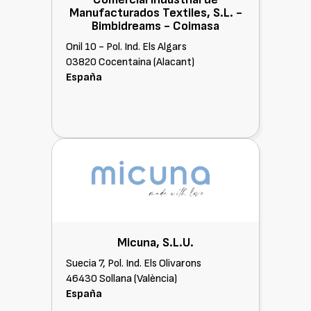
acompañamos.La continua investigación
Manufacturados Textiles, S.L. -
mediante la escucha y el aval científico de
Bimbidreams -
Coimasa
nuestro Chicco Research Center nos ha
acompañado en los más de 60 años de
Onil 10 - Pol. Ind. Els Algars
hitoria de la marca para seguir de la mano
03820 Cocentaina (Alacant)
de las familias y sus necesidades
España
cambiantes
Micuna, S.L.U.
Suecia 7, Pol. Ind. Els Olivarons
46430 Sollana (València)
España