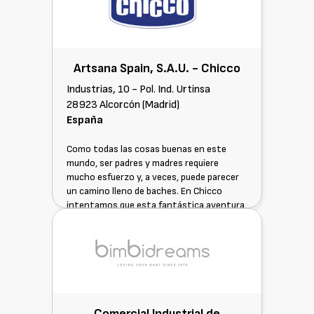
Artsana Spain, S.A.U. - Chicco
Industrias, 10 - Pol. Ind. Urtinsa
28923 Alcorcón (Madrid)
España
Como todas las cosas buenas en este
mundo, ser padres y madres requiere
mucho esfuerzo y, a veces, puede parecer
un camino lleno de baches. En Chicco
intentamos que esta fantástica aventura
sea un poco más fácil, por eso escuchamos
las necesidades de las familias de hoy y de
mañana. Por ello fomentamos el
PARENTING como un concepto que abarca
a todo el que cuida de un niño, en cualquier
modo. Porque donde hay alguien que se
ocupa de un niño, nosotros le
Comercial Industrial de