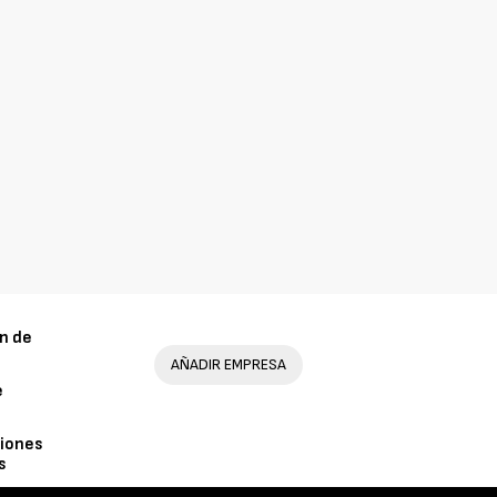
n de
AÑADIR EMPRESA
e
iones
s