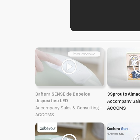
Bañera SENSE de Bebejou
3Sprouts Almac
dispositivo LED
Accompany Sale
Accompany Sales & Consulting -
ACCOMS
ACCOMS