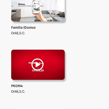
Família iDomus
Orkli,S.C.
PKOM4
Orkli,S.C.