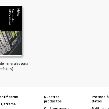
 de minerales para
ería (EN)
entificarse
Nuestros
Protecció
productos
Datos
gistrarse
Quiénes somos
Política d