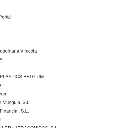
Portal
aquinaria Vinícola
.A
l
PLASTICS BELGIUM
A
eam
s Munguia, S.L.
 Financial, S.L.
l
LER ULTRASONIDOS, S.L. -