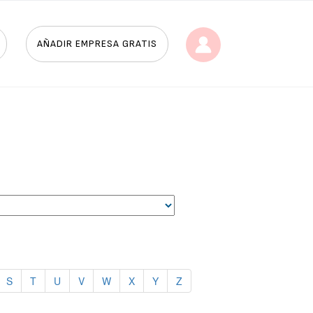
AÑADIR EMPRESA GRATIS
S
T
U
V
W
X
Y
Z