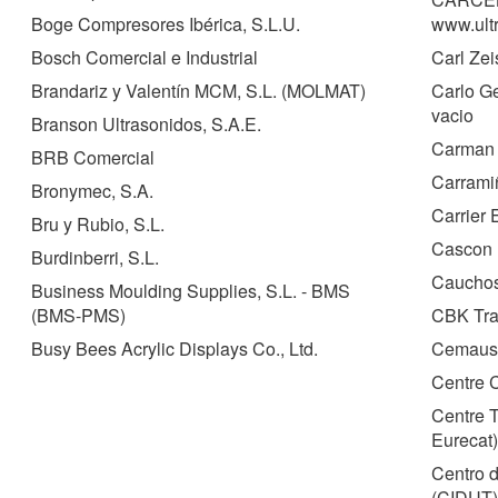
Boge Compresores Ibérica, S.L.U.
www.ult
Bosch Comercial e Industrial
Carl Zeis
Brandariz y Valentín MCM, S.L. (
MOLMAT
)
Carlo Ge
vacio
Branson Ultrasonidos, S.A.E.
Carman 
BRB Comercial
Carrami
Bronymec, S.A.
Carrier 
Bru y Rubio, S.L.
Cascon 
Burdinberri, S.L.
Cauchos
Business Moulding Supplies, S.L. - BMS
(
BMS-PMS
)
CBK Tra
Busy Bees Acrylic Displays Co., Ltd.
Cemaus
Centre C
Centre 
Eurecat)
Centro d
(
CIDUT
)