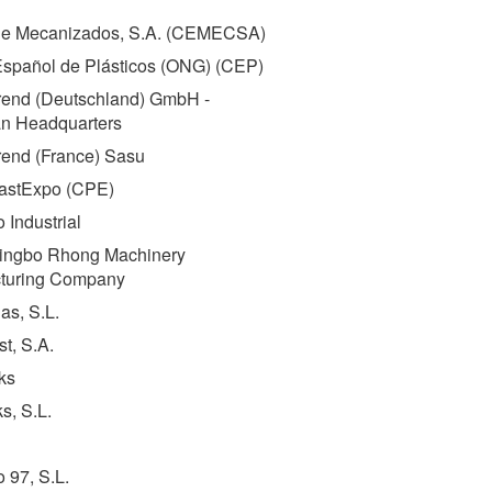
e Mecanizados, S.A. (
CEMECSA
)
spañol de Plásticos (ONG) (
CEP
)
end (Deutschland) GmbH -
n Headquarters
end (France) Sasu
stExpo (
CPE
)
Industrial
ingbo Rhong Machinery
turing Company
as, S.L.
st, S.A.
ks
s, S.L.
 97, S.L.