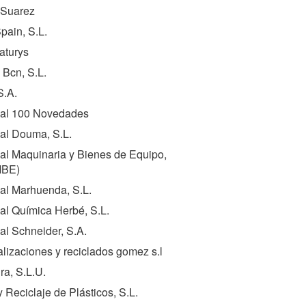
 Suarez
pain, S.L.
aturys
 Bcn, S.L.
S.A.
al 100 Novedades
al Douma, S.L.
al Maquinaria y Bienes de Equipo,
MBE
)
al Marhuenda, S.L.
al Química Herbé, S.L.
l Schneider, S.A.
lizaciones y reciclados gomez s.l
a, S.L.U.
y Reciclaje de Plásticos, S.L.