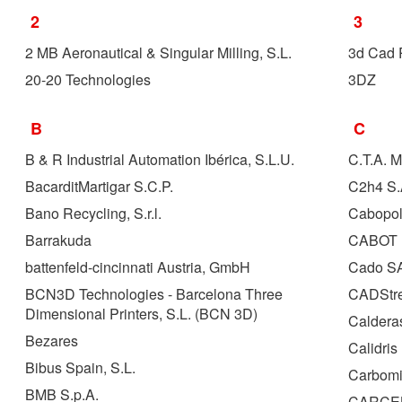
2
3
2 MB Aeronautical & Singular Milling, S.L.
3d Cad 
20-20 Technologies
3DZ
B
C
B & R Industrial Automation Ibérica, S.L.U.
C.T.A. M
BacarditMartigar S.C.P.
C2h4 S
Bano Recycling, S.r.l.
Cabopo
Barrakuda
CABOT 
battenfeld-cincinnati Austria, GmbH
Cado S
BCN3D Technologies - Barcelona Three
CADStr
Dimensional Printers, S.L. (
BCN 3D
)
Caldera
Bezares
Calidris
Bibus Spain, S.L.
Carbomi
BMB S.p.A.
CARCEL