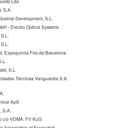
ulds Lda
, S.A.
dustrial Development, S.L.
H - Electro Optical Systems
 S.L.
 S.L.
t, Expoquimia Fira de Barcelona
S.L.
el, S.L.
lidades Técnicas Vanguardia S.A.
.A.
rvice ApS
, S.A.
p c/o VDMA, FV KuG
n Association of Expanded