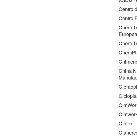
Centro d
Centro E
Chem-Tr
Europea
Chem-Tr
ChemPla
Chimeno 
China N
Manufac
Cibraopl
Ciclopla
CimWor
Cimwork
Cintex
Claherco