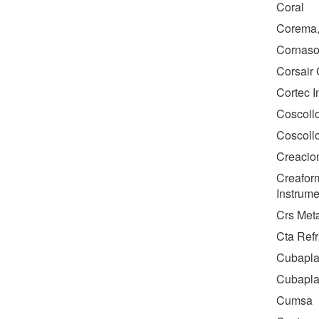
Coral
Corema,
Cornasol
Corsair
Cortec I
Coscollo
Coscollo
Creacion
Creaform
Instrume
Crs Meta
Cta Refr
Cubaplas
Cubaplas
Cumsa