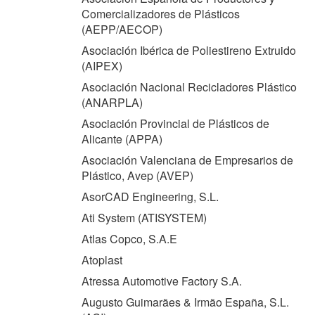
Comercializadores de Plásticos
(
AEPP/AECOP
)
Asociación Ibérica de Poliestireno Extruido
(
AIPEX
)
Asociación Nacional Recicladores Plástico
(
ANARPLA
)
Asociación Provincial de Plásticos de
Alicante (
APPA
)
Asociación Valenciana de Empresarios de
Plástico, Avep (
AVEP
)
AsorCAD Engineering, S.L.
Ati System (
ATISYSTEM
)
Atlas Copco, S.A.E
Atoplast
Atressa Automotive Factory S.A.
Augusto Guimarães & Irmão España, S.L.