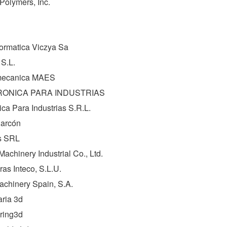
Polymers, Inc.
ormatica Viczya Sa
 S.L.
mecanica MAES
ONICA PARA INDUSTRIAS
ica Para Industrias S.R.L.
larcón
s SRL
Machinery Industrial Co., Ltd.
ras Inteco, S.L.U.
achinery Spain, S.A.
ria 3d
ring3d