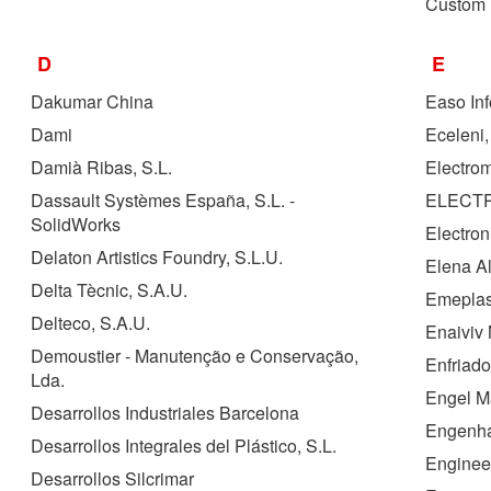
Custom 
D
E
Dakumar China
Easo Inf
Dami
Eceleni,
Damià Ribas, S.L.
Electro
Dassault Systèmes España, S.L. -
ELECTR
SolidWorks
Electron
Delaton Artistics Foundry, S.L.U.
Elena A
Delta Tècnic, S.A.U.
Emepla
Delteco, S.A.U.
Enaiviv 
Demoustier - Manutenção e Conservação,
Enfriado
Lda.
Engel M
Desarrollos Industriales Barcelona
Engenha
Desarrollos Integrales del Plástico, S.L.
Enginee
Desarrollos Silcrimar