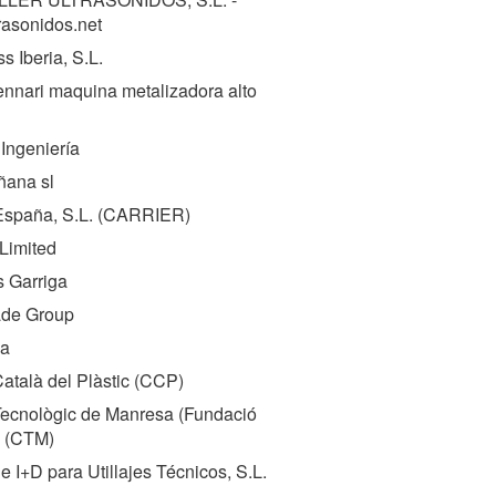
rasonidos.net
s Iberia, S.L.
nnari maquina metalizadora alto
Ingeniería
ñana sl
España, S.L. (
CARRIER
)
Limited
 Garriga
de Group
a
atalà del Plàstic (
CCP
)
Tecnològic de Manresa (Fundació
 (
CTM
)
e I+D para Utillajes Técnicos, S.L.