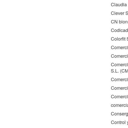
Claudia
Clever S
CN bion
Codicad
Colorfit 
Comerci
Comerci
Comerci
S.L. (
C
Comerci
Comerci
Comercia
comercia
Consergr
Control 