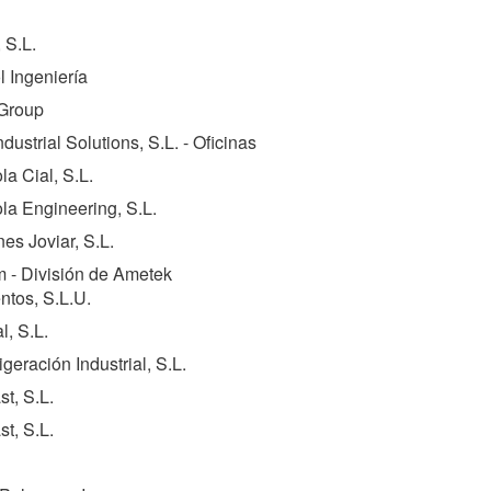
 S.L.
 Ingeniería
 Group
ndustrial Solutions, S.L. - Oficinas
la Cial, S.L.
la Engineering, S.L.
es Joviar, S.L.
 - División de Ametek
ntos, S.L.U.
l, S.L.
igeración Industrial, S.L.
t, S.L.
t, S.L.