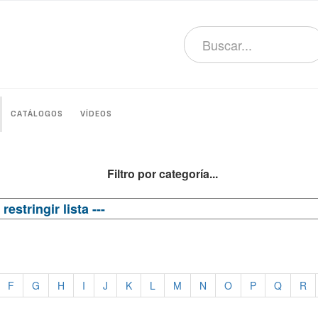
CATÁLOGOS
VÍDEOS
Filtro por categoría...
F
G
H
I
J
K
L
M
N
O
P
Q
R