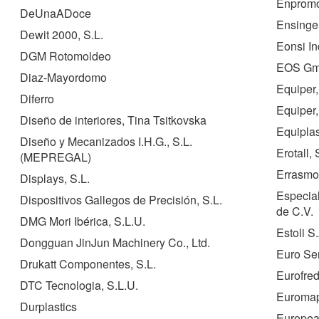
Enpromo
DeUnaADoce
Ensinger
Dewit 2000, S.L.
Eonsi In
DGM Rotomoldeo
EOS Gmb
Diaz-Mayordomo
Equiper,
Diferro
Equiper,
Diseño de interiores, Tina Tsitkovska
Equiplas
Diseño y Mecanizados I.H.G., S.L.
Erotall, 
(
MEPREGAL
)
Errasmod
Displays, S.L.
Especia
Dispositivos Gallegos de Precisión, S.L.
de C.V.
DMG Mori Ibérica, S.L.U.
Estoli S
Dongguan JinJun Machinery Co., Ltd.
Euro Se
Drukatt Componentes, S.L.
Eurofred
DTC Tecnologia, S.L.U.
Euroma
Durplastics
Europea