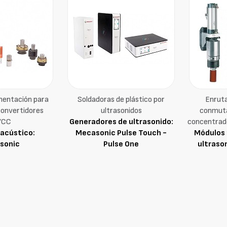
mentación para
Soldadoras de plástico por
Enruta
convertidores
ultrasonidos
conmuta
/CC
Generadores de ultrasonido:
concentrad
acústico:
Mecasonic Pulse Touch -
Módulos 
sonic
Pulse One
ultraso