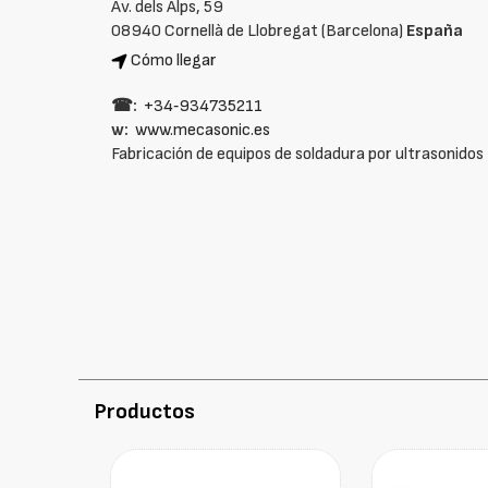
Av. dels Alps, 59
08940 Cornellà de Llobregat (Barcelona)
España
Cómo llegar
☎:
+34‑934735211
w:
www.mecasonic.es
Fabricación de equipos de soldadura por ultrasonidos
Productos