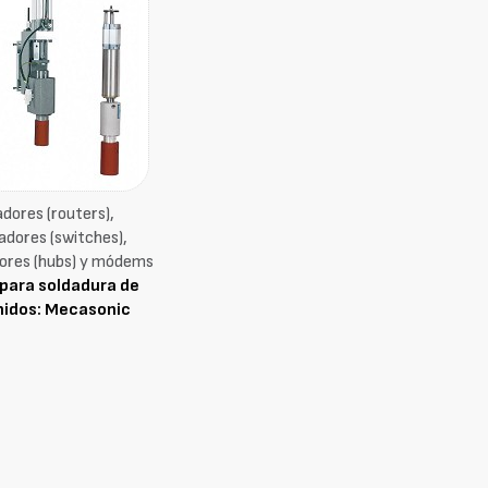
dores (routers),
dores (switches),
ores (hubs) y módems
para soldadura de
nidos: Mecasonic