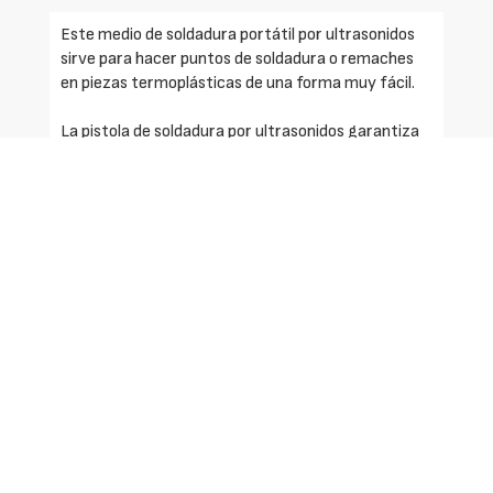
Este medio de soldadura portátil por ultrasonidos
sirve para hacer puntos de soldadura o remaches
en piezas termoplásticas de una forma muy fácil.
La pistola de soldadura por ultrasonidos garantiza
precisión, exactitud y una gran rapidez de
ejecución.
Este aparato está compuesto por un generador
que va conectado a la pistola de ultrasonidos, así
como por el sonotrodo correspondiente al trabajo
en cuestión.
Como la pistola pesa poco y es muy ergonómica, es
fácil de usar y de manipular en los diferentes
puestos de ensamblaje.
Características: