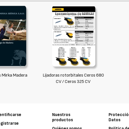
 Mirka Madera
Lijadoras rotorbitales Ceros 680
CV / Ceros 325 CV
entificarse
Nuestros
Protecció
productos
Datos
gistrarse
Quiénes somos
Política d