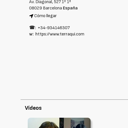
Av. Diagonal, 527 1º 1ª
08029 Barcelona
España
Cómo llegar
☎:
+34‑934146307
w:
https://www.terraqui.com
Vídeos