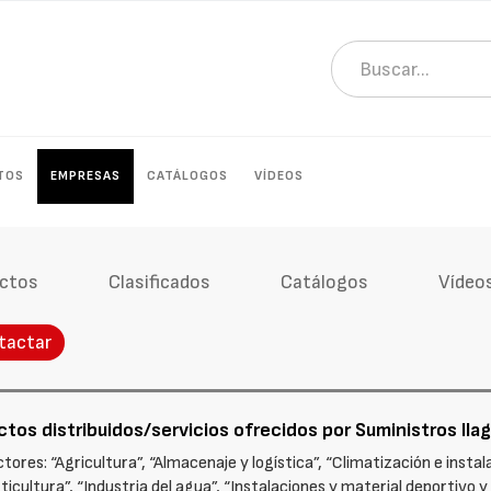
TOS
EMPRESAS
CATÁLOGOS
VÍDEOS
ctos
Clasificados
Catálogos
Vídeo
tactar
tos distribuidos/servicios ofrecidos por Suministros Ilaga
ores: “Agricultura”, “Almacenaje y logística”, “Climatización e instal
icultura”, “Industria del agua”, “Instalaciones y material deportivo y