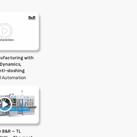
ufacturing with
 Dynamics,
nti-sloshing
l Automation
 B&R – TL