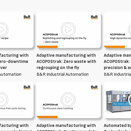
facturing with
Adaptive manufacturing with
Adaptive man
Zero-downtime
ACOPOStrak: Zero waste with
ACOPOStrak:
over
regrouping on the fly
precision & a
 Automation
B&R Industrial Automation
B&R Industria
facturing with
Adaptive manufacturing with
Automated by