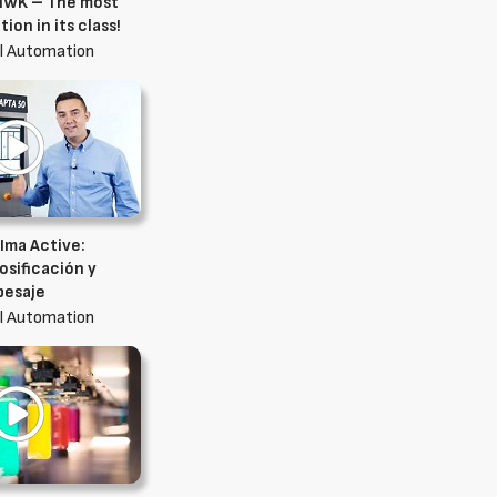
 IWK – The most
tion in its class!
l Automation
Ima Active:
dosificación y
pesaje
l Automation