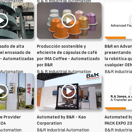
l Automation
B & R Industrial Automation
Ibérica, S.L.U.
sado de alta
Producción sostenible y
B&R en Advan
 el envasado de
eficiente de cápsulas de café
presentando 
 - Automatizadas
por IMA Coffee - Automatizado
la robótica q
por B&R
cualquier OE
l Automation
B & R Industrial Automation
B&R Industria
Ibérica, S.L.U.
ue Provider
Automated by B&R - Kao
Automated by
024
Corporation
PACK EXPO 2
 Automation
B&R Industrial Automation
B&R Industria