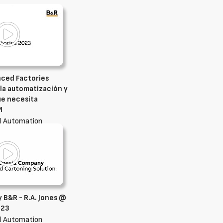
ced Factories
la automatización y
ue necesita
M
l Automation
 B&R - R.A. Jones @
023
l Automation