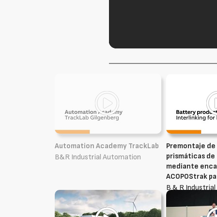
Automation Academy TrackLab
Premontaje de 
prismáticas de
B&R Industrial Automation
mediante enc
ACOPOStrak pa
B & R Industria
Ibérica, S.L.U.