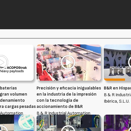
baterías
Precisión y eficacia inigualables
B&R en Hispa
 gran volumen
en la industria de la impresión
B & R Industr
adenamiento
con la tecnología de
Ibérica, S.L.U.
ra cargas pesadas
accionamiento de B&R
l Automation
B & R Industrial Automation
Ibérica, S.L.U.