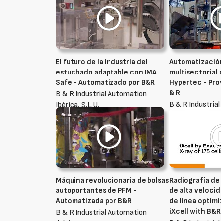
El futuro de la industria del
Automatizació
estuchado adaptable con IMA
multisectorial 
Safe - Automatizado por B&R
Hypertec - Pro
& R
B & R Industrial Automation
B & R Industria
Ibérica, S.L.U.
Ibérica, S.L.U.
Máquina revolucionaria de bolsas
Radiografía de
autoportantes de PFM -
de alta veloci
Automatizada por B&R
de línea optim
iXcell with B&
B & R Industrial Automation