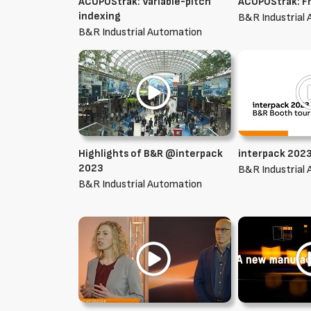
ACOPOStrak: Variable-pitch
ACOPOStrak: Fr
indexing
B&R Industrial
B&R Industrial Automation
Highlights of B&R @interpack
interpack 2023
2023
B&R Industrial
B&R Industrial Automation