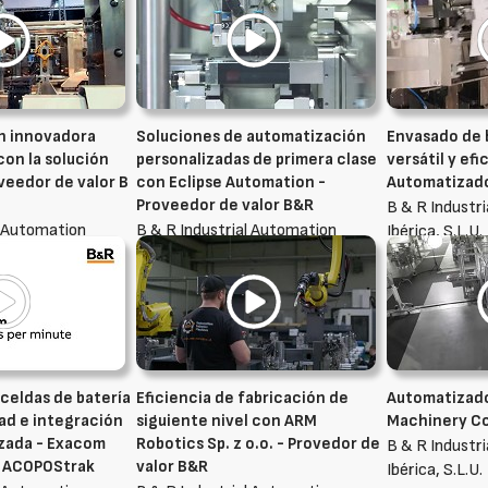
n innovadora
Soluciones de automatización
Envasado de 
con la solución
personalizadas de primera clase
versátil y efi
veedor de valor B
con Eclipse Automation -
Automatizad
Proveedor de valor B&R
B & R Industr
l Automation
B & R Industrial Automation
Ibérica, S.L.U.
Ibérica, S.L.U.
 celdas de batería
Eficiencia de fabricación de
Automatizado 
dad e integración
siguiente nivel con ARM
Machinery Co.
izada - Exacom
Robotics Sp. z o.o. - Provedor de
B & R Industr
R ACOPOStrak
valor B&R
Ibérica, S.L.U.