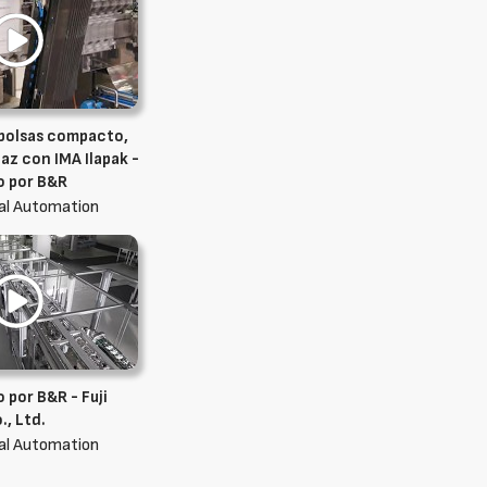
bolsas compacto,
caz con IMA Ilapak -
o por B&R
ial Automation
por B&R - Fuji
, Ltd.
ial Automation