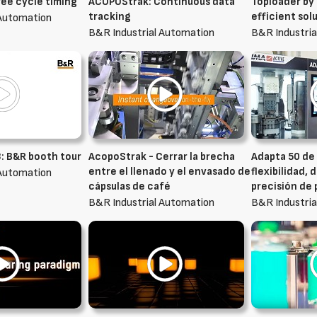
ee cycle timing
ACOPOStrak: Continuous data
Toploader by
tracking
efficient solu
 Automation
B&R Industrial Automation
B&R Industria
: B&R booth tour
AcopoStrak - Cerrar la brecha
Adapta 50 de 
entre el llenado y el envasado de
flexibilidad, 
 Automation
cápsulas de café
precisión de 
B&R Industrial Automation
B&R Industria