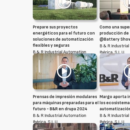
Prepare sus proyectos
Como una supe
energéticos para el futuro con
producción de 
soluciones de automatización
@Battery Show
flexibles y seguras
B & R Industria
B & R Industrial Automation
Ibérica, S.L.U.
Ibérica, S.L.U.
Prensas de impresión modulares
Margo aporta i
para máquinas preparadas para el
los ecosistema
futuro - B&R en drupa 2024
automatización
B & R Industrial Automation
B & R Industria
Ibérica, S.L.U.
Ibérica, S.L.U.