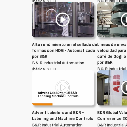
B & R Industria
Ibérica, S.L.U.
Ibérica, S.L.U.
Alto rendimiento en el sellado de
Líneas de enva
formas con HDG - Automatizado
velocidad para
por B&R
café de Goglio
por B&R
B & R Industrial Automation
B & R Industria
Ibérica, S.L.U.
Ibérica, S.L.U.
Advent Labelers and B&R -
B&R Global Val
Labeling and Machine Controls
Conference 2
B&R Industrial Automation
B&R Industrial