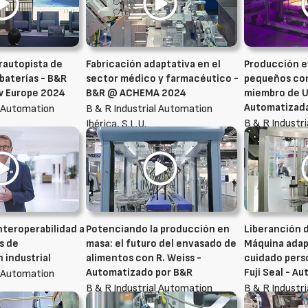
rautopista de
Fabricación adaptativa en el
Producción e
baterías - B&R
sector médico y farmacéutico -
pequeños con
 Europe 2024
B&R @ ACHEMA 2024
miembro de U
Automatizada
l Automation
B & R Industrial Automation
B & R Industr
Ibérica, S.L.U.
Ibérica, S.L.U.
nteroperabilidad a
Potenciando la producción en
Liberanción 
s de
masa: el futuro del envasado de
Máquina adap
 industrial
alimentos con R. Weiss -
cuidado perso
Automatizado por B&R
Fuji Seal - A
l Automation
B & R Industrial Automation
B & R Industr
Ibérica, S.L.U.
Ibérica, S.L.U.