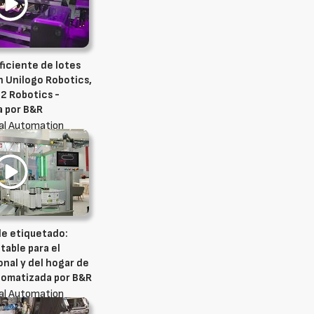
ficiente de lotes
 Unilogo Robotics,
2 Robotics -
 por B&R
ial Automation
de etiquetado:
table para el
nal y del hogar de
utomatizada por B&R
ial Automation