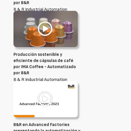
por B&R
B & R Industrial Automation
Ibérica, S.L.U.
Producción sostenible y
eficiente de cápsulas de café
por IMA Coffee - Automatizado
por B&R
B & R Industrial Automation
Ibérica, S.L.U.
B&R en Advanced Factories
presentando la automatización y