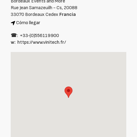
Bordeaux Events and More
Rue Jean Samazeuilh - Cs, 20088
33070 Bordeaux Cedex
Francia
Cómo llegar
☎:
+33‑(0)556119900
w:
https://www.vinitech.fr/