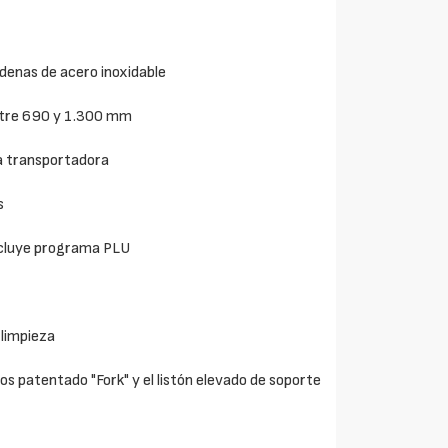
adenas de acero inoxidable
entre 690 y 1.300 mm
nta transportadora
s
ncluye programa PLU
 limpieza
stos patentado "Fork" y el listón elevado de soporte