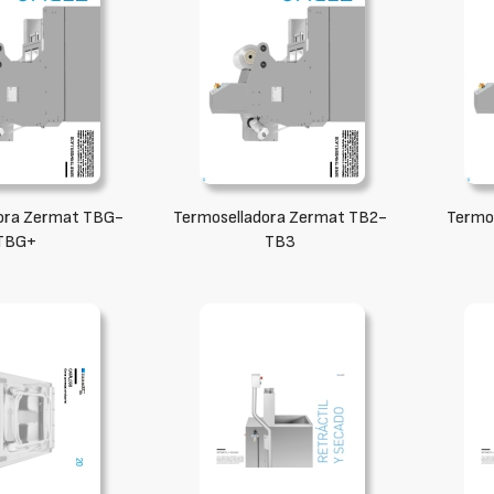
ora Zermat TBG-
Termoselladora Zermat TB2-
Termo
TBG+
TB3