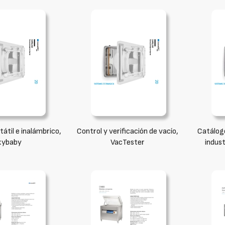
tátil e inalámbrico,
Control y verificación de vacío,
Catálog
xybaby
VacTester
indust