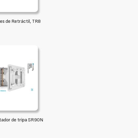
es de Retráctil, TR8
tador de tripa SR90N