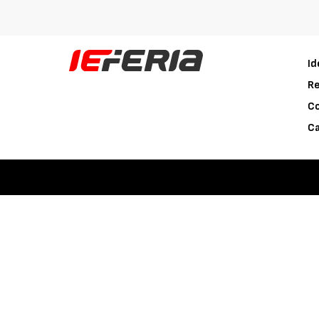
Id
Re
C
Ca