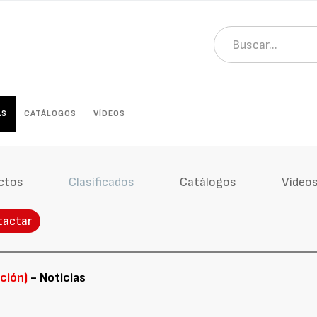
AS
CATÁLOGOS
VÍDEOS
ctos
Clasificados
Catálogos
Vídeo
tactar
ación)
- Noticias