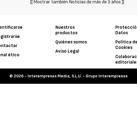
[[ Mostrar también Noticias de más de 3 años ]]
entificarse
Nuestros
Protecció
productos
Datos
gistrarse
Quiénes somos
Política d
ontactar
Cookies
Aviso Legal
nal ético
Colaborac
editoriale
© 2026 -
Interempresas Media, S.L.U. - Grupo Interempresas