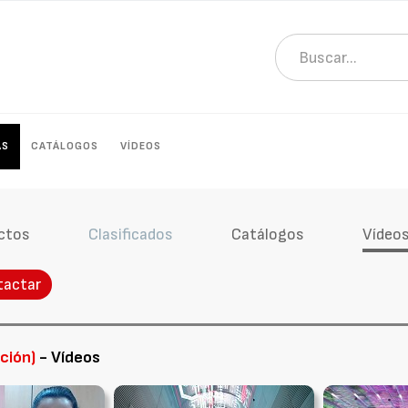
AS
CATÁLOGOS
VÍDEOS
ctos
Clasificados
Catálogos
Vídeo
tactar
ación)
- Vídeos