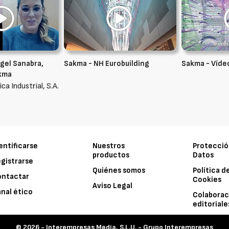
ngel Sanabra,
Sakma - NH Eurobuilding
Sakma - Víde
akma
a Industrial, S.A.
entificarse
Nuestros
Protecció
productos
Datos
gistrarse
Quiénes somos
Política d
ontactar
Cookies
Aviso Legal
nal ético
Colaborac
editoriale
© 2026 -
Interempresas Media, S.L.U. - Grupo Interempresas