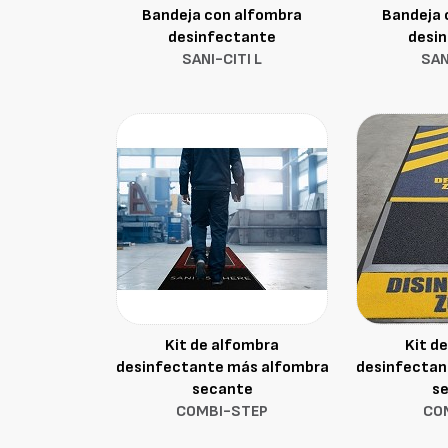
Bandeja con alfombra
Bandeja 
desinfectante
desi
SANI-CITI L
SAN
Kit de alfombra
Kit d
desinfectante más alfombra
desinfectan
secante
s
COMBI-STEP
CO