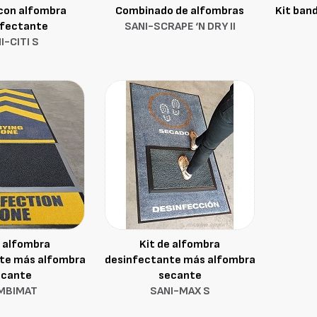
con alfombra
Combinado de alfombras
Kit ban
nfectante
SANI-SCRAPE ‘N DRY II
I-CITI S
e alfombra
Kit de alfombra
te más alfombra
desinfectante más alfombra
ecante
secante
MBIMAT
SANI-MAX S