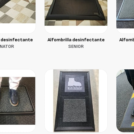
a desinfectante
Alfombrilla desinfectante
Alfomb
ENATOR
SENIOR