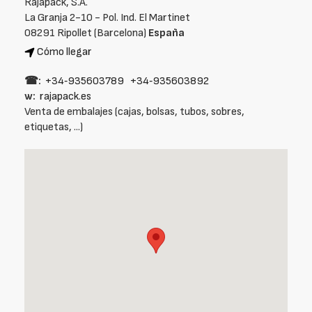
Rajapack, S.A.
La Granja 2-10 - Pol. Ind. El Martinet
08291 Ripollet (Barcelona)
España
Cómo llegar
☎:
+34‑935603789
+34‑935603892
w:
rajapack.es
Venta de embalajes (cajas, bolsas, tubos, sobres,
etiquetas, ...)