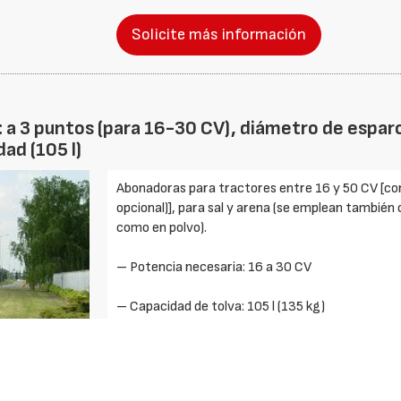
Solicite más información
: a 3 puntos (para 16-30 CV), diámetro de esparc
ad (105 l)
Abonadoras para tractores entre 16 y 50 CV [con 
opcional)], para sal y arena (se emplean tambié
como en polvo).
– Potencia necesaria: 16 a 30 CV
– Capacidad de tolva: 105 l (135 kg)
– Diámetro de abonado: 200 a 700 cm.
– Cárdan: ASAE cat. 1