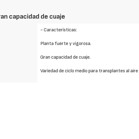
ran capacidad de cuaje
- Características:
Planta fuerte y vigorosa.
Gran capacidad de cuaje.
Variedad de ciclo medio para transplantes al aire l
Destaca por su excelente escriturado.
Alta uniformidad de fruta durante todo el ciclo p
Ofrece un alto rendimiento comercial.
Excelente calidad interna a nivel gustativo.