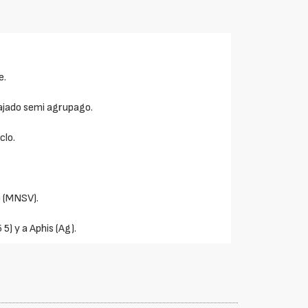
e.
uajado semi agrupago.
clo.
o (MNSV).
 5) y a Aphis (Ag).