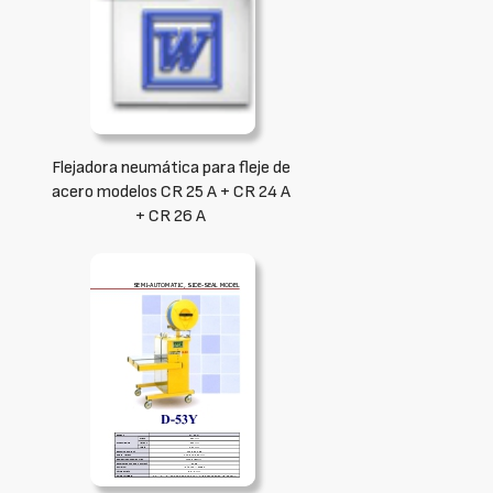
Flejadora neumática para fleje de
acero modelos CR 25 A + CR 24 A
+ CR 26 A