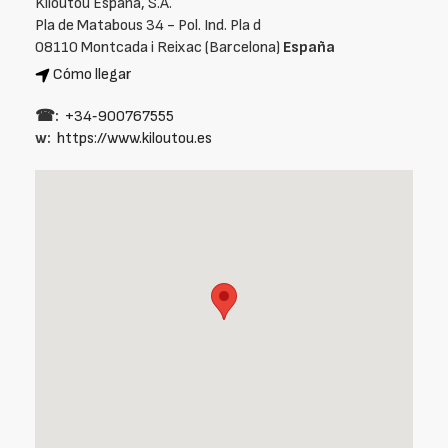
Kiloutou España, S.A.
Pla de Matabous 34 - Pol. Ind. Pla d
08110 Montcada i Reixac (Barcelona)
España
Cómo llegar
☎:
+34‑900767555
w:
https://www.kiloutou.es