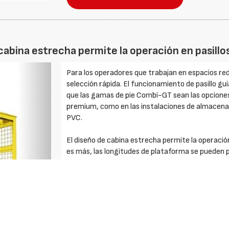
de cabina estrecha permite la operación en pas
Foto
Para los operadores que trabajan en espacios redu
Siguiente
selección rápida. El funcionamiento de pasillo gu
que las gamas de pie Combi-GT sean las opcione
premium, como en las instalaciones de almacena
PVC.
El diseño de cabina estrecha permite la operaci
es más, las longitudes de plataforma se pueden p
existentes de pasillos estrechos. Los costos re
de adaptar la densidad de existencias a la creci
los modelos Combi-GT.
Robustos y confiables, los cargadores laterales
en interiores y exteriores.