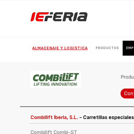
ALMACENAJE Y LOGÍSTICA
PRODUCTOS
EMP
Produ
Con
Combilift Iberia, S.L.
- Carretillas especiale
Combilift Combi-ST