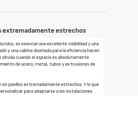
illos extremadamente estrechos
cidos, es esencial una excelente visibilidad y una
iado y una cabina diseñada para la eficiencia hacen
s obvias cuando el espacio es absolutamente
miento de acero, metal, tubos y extrusiones de
ón en pasillos extremadamente estrechos. Y lo que
ersonalizar para adaptarse a las instalaciones
ducidos de almacenamiento junto con la capacidad
ente demanda son solo algunas de las ventajas de
 de pie Combilift pueden maniobrar cargas largas