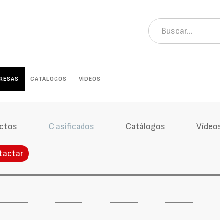
RESAS
CATÁLOGOS
VÍDEOS
ctos
Clasificados
Catálogos
Vídeo
tactar
s