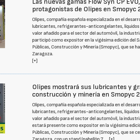
Las nuevas gamas Flow Syn CP EVO,
protagonistas de Olipes en Smopyc 
Olipes, compañía española especializada en el desarro
lubricantes, refrigerantes-anticongelantes, líquidos 
valor añadido para el sector del automóvil, la industr
participó como expositor en la vigésima edición del 
Públicas, Construcción y Minería (Smopyc), que se ha 
Zaragoza.
[+]
Olipes mostrará sus lubricantes y gr
construcción y minería en Smopyc 
Olipes, compañía española especializada en el desarro
lubricantes, refrigerantes-anticongelantes, líquidos 
valor añadido para el sector del automóvil, la industr
estará presente como expositor en la vigésima edició
Públicas, Construcción y Minería (Smopyc), que se cele
Zaragoza, con un stand (pabellón 7, …
[+]