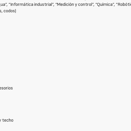
gua”, “Informática industrial”, “Medición y control”, “Química”, “Robó
s, codos)
s
esorios
y techo