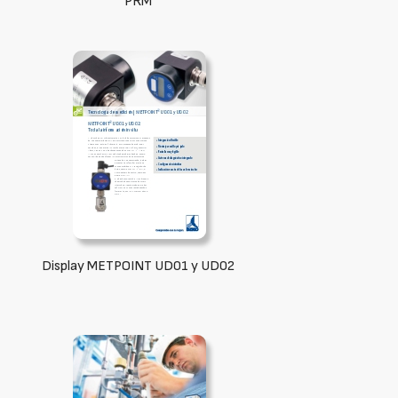
PRM
Display METPOINT UD01 y UD02