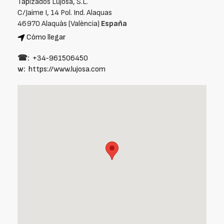
Tapizados Lujosa, S.L.
C/Jaime I, 14 Pol. Ind. Alaquas
46970 Alaquàs (València)
España
Cómo llegar
☎:
+34‑961506450
w:
https://www.lujosa.com