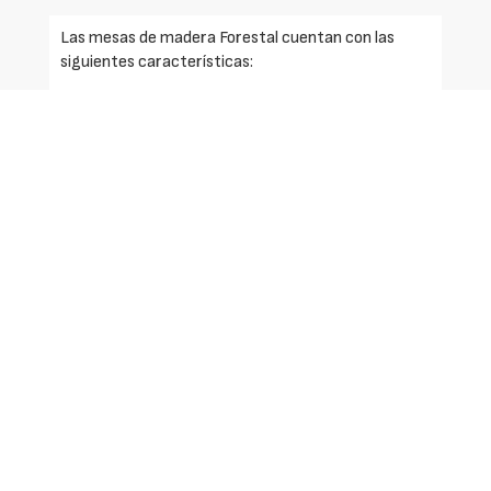
Las mesas de madera Forestal cuentan con las
siguientes características:
Especie: Pino riesgo 4.
Estado de la superficie: maderas cepilladas 46 x
120 mm.
Composición: mesa y bancos pre-montados de
grueso 46 mm.
Posibilidad de empotrar los pies en el suelo.
Solicite más información