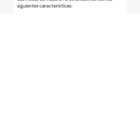
siguientes características:
Especie: Pino riesgo 4.
Estado de la superficie: maderas cepilladas 46 x
120 mm.
Composición: mesa y bancos pre-montados de
grueso 46 mm.
Posibilidad de empotrar los pies en el suelo.
Solicite más información
Identificarse