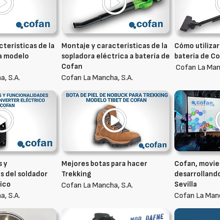
terísticas de la
Montaje y características de la
Cómo utilizar
a modelo
sopladora eléctrica a batería de
batería de C
Cofan
Cofan La Manc
, S.A.
Cofan La Mancha, S.A.
s y
Mejores botas para hacer
Cofan, movie
s del soldador
Trekking
desarrollando
rico
Sevilla
Cofan La Mancha, S.A.
, S.A.
Cofan La Manc