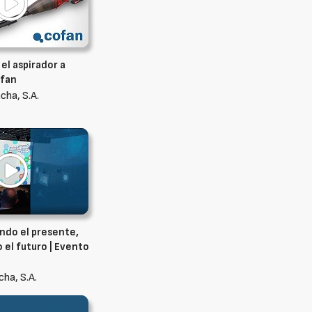
 el aspirador a
ofan
ha, S.A.
ndo el presente,
 el futuro | Evento
ha, S.A.