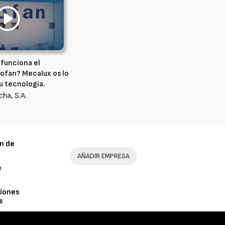
funciona el
ofan? Mecalux os lo
u tecnología.
ha, S.A.
n de
AÑADIR EMPRESA
e
iones
s