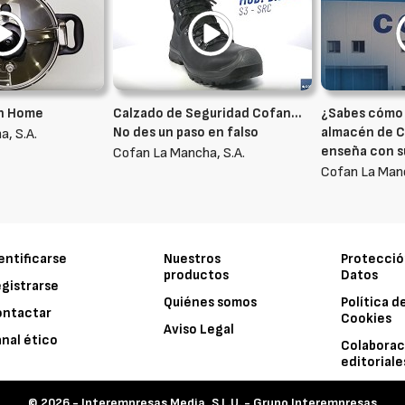
n Home
Calzado de Seguridad Cofan…
¿Sabes cómo 
No des un paso en falso
almacén de C
, S.A.
enseña con s
Cofan La Mancha, S.A.
Cofan La Manc
entificarse
Nuestros
Protecció
productos
Datos
gistrarse
Quiénes somos
Política d
ontactar
Cookies
Aviso Legal
nal ético
Colaborac
editoriale
© 2026 -
Interempresas Media, S.L.U. - Grupo Interempresas