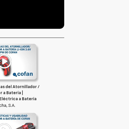
as del Atornillador /
r a Batería |
léctrica a Batería
ha, S.A.