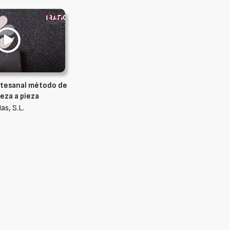
artesanal método de
eza a pieza
as, S.L.