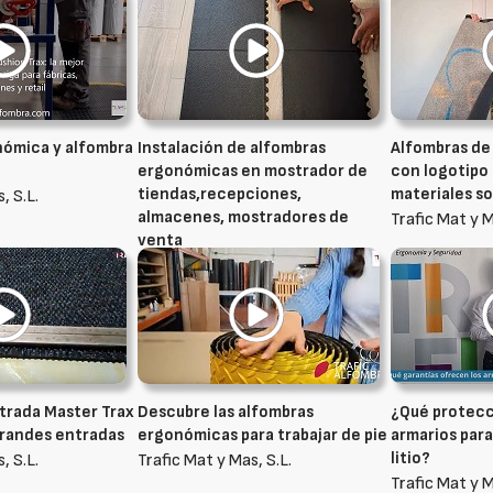
nómica y alfombra
Instalación de alfombras
Alfombras de
ergonómicas en mostrador de
con logotipo
tiendas,recepciones,
materiales so
, S.L.
almacenes, mostradores de
Trafic Mat y M
venta
Trafic Mat y Mas, S.L.
trada Master Trax
Descubre las alfombras
¿Qué protecc
grandes entradas
ergonómicas para trabajar de pie
armarios para
litio?
, S.L.
Trafic Mat y Mas, S.L.
Trafic Mat y M