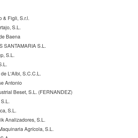
& Figli, S.r.l.
rtajo, S.L.
 de Baena
S SANTAMARIA S.L.
p, S.L.
S.L.
 de L'Albi, S.C.C.L.
se Antonio
strial Beset, S.L. (
FERNANDEZ
)
 S.L.
ca, S.L.
ik Analizadores, S.L.
Maquinaria Agrícola, S.L.