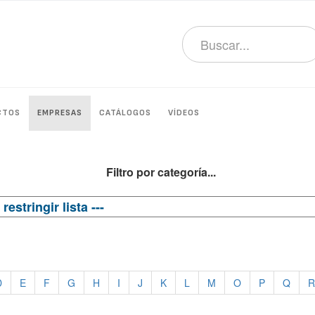
CTOS
EMPRESAS
CATÁLOGOS
VÍDEOS
Filtro por categoría...
D
E
F
G
H
I
J
K
L
M
O
P
Q
R