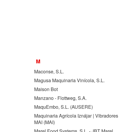
M
Maconse, S.L.
Magusa Maquinaria Vinícola, S.L.
Maison Bot
Manzano - Flottweg, S.A.
MaquEmbo, S.L. (
AUSERE
)
Maquinaria Agrícola Iznájar | Vibradores
MAI (
MAI
)
Marel Food Systems, S.L. - JBT Marel