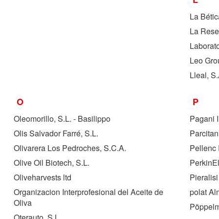
La Bétic
La Rese
Laborato
Leo Grou
Lleal, S
O
P
Oleomorillo, S.L. - Basilippo
Pagani 
Olis Salvador Farré, S.L.
Parcitan
Olivarera Los Pedroches, S.C.A.
Pellenc
Olive Oil Biotech, S.L.
PerkinEl
Oliveharvests ltd
Pieralis
Organizacion Interprofesional del Aceite de
polat A
Oliva
Pöppelm
Oterauto, S.L.