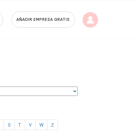
AÑADIR EMPRESA GRATIS
S
T
V
W
Z