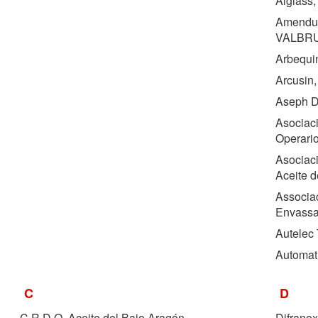
Alglass,
Amenduni
VALBR
Arbequin
Arcusin,
Aseph D
Asociac
Operari
Asociac
Aceite d
Associac
Envassad
Autelec 
Automati
C
D
C.R.D.O. Aceite del Bajo Aragón
Difranox