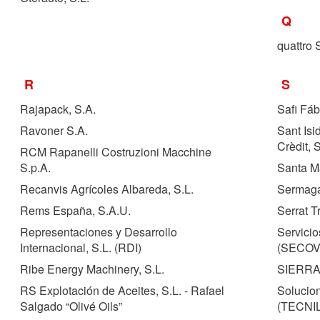
Q
quattro 
R
S
Rajapack, S.A.
Safi Fáb
Ravoner S.A.
Sant Isi
Crèdit, 
RCM Rapanelli Costruzioni Macchine
S.p.A.
Santa M
Recanvis Agrícoles Albareda, S.L.
Sermagas
Rems España, S.A.U.
Serrat T
Representaciones y Desarrollo
Servicio
Internacional, S.L. (
RDI
)
(
SECOV
Ribe Energy Machinery, S.L.
SIERRA 
RS Explotación de Aceites, S.L. - Rafael
Solucion
Salgado “Olivé Oils”
(
TECNI