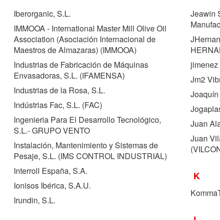
Iberorganic, S.L.
Jeawin S
Manufac
IMMOOA - International Master Mill Olive Oil
Association (Asociación Internacional de
JHernand
Maestros de Almazaras) (
IMMOOA
)
HERNA
Industrias de Fabricación de Máquinas
jimenez
Envasadoras, S.L. (
IFAMENSA
)
Jm2 Vib
Industrias de la Rosa, S.L.
Joaquín 
Indústrias Fac, S.L. (
FAC
)
Jogaplas
Ingenieria Para El Desarrollo Tecnológico,
Juan Ala
S.L.- GRUPO VENTO
Juan Vil
Instalación, Mantenimiento y Sistemas de
(
VILCO
Pesaje, S.L. (
IMS CONTROL INDUSTRIAL
)
Interroll España, S.A.
K
Ionisos Ibérica, S.A.U.
KommaT
Irundin, S.L.
L