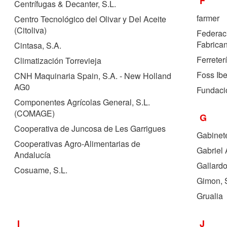
F
Centrífugas & Decanter, S.L.
farmer
Centro Tecnológico del Olivar y Del Aceite
(Citoliva)
Federaci
Fabrican
Cintasa, S.A.
Ferreterí
Climatización Torrevieja
Foss Ibe
CNH Maquinaria Spain, S.A. - New Holland
AG0
Fundaci
Componentes Agrícolas General, S.L.
(
COMAGE
)
G
Cooperativa de Juncosa de Les Garrigues
Gabinete
Cooperativas Agro-Alimentarias de
Gabriel 
Andalucía
Gallardo
Cosuame, S.L.
Gimon, S
Grualia
I
J