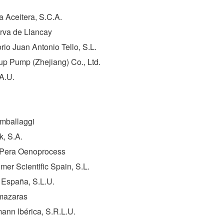
a Aceitera, S.C.A.
rva de Llancay
rio Juan Antonio Tello, S.L.
p Pump (Zhejiang) Co., Ltd.
.A.U.
Imballaggi
k, S.A.
 Pera Oenoprocess
mer Scientific Spain, S.L.
i España, S.L.U.
lmazaras
ann Ibérica, S.R.L.U.