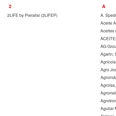
2
A
2LIFE by Pieralisi (
2LIFEP
)
A. Spedo 
Aceite A
Aceites
ACEITE
AG-Grou
Agarin, 
Agrícola
Agro Jo
Agroindu
Agroisa,
Agromel
Agrotron
Aguilar 