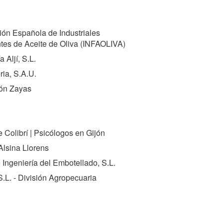
ón Española de Industriales
tes de Aceite de Oliva (
INFAOLIVA
)
a Aljí, S.L.
ria, S.A.U.
ón Zayas
 Colibrí | Psicólogos en Gijón
Alsina Llorens
 Ingeniería del Embotellado, S.L.
.L. - División Agropecuaria