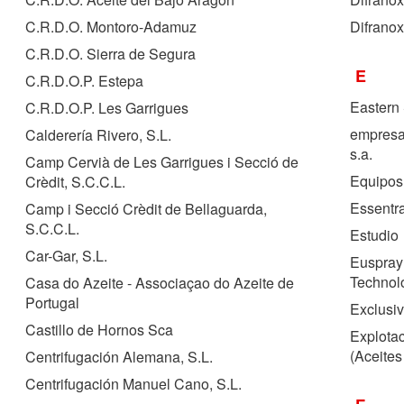
C.R.D.O. Montoro-Adamuz
Difranox
C.R.D.O. Sierra de Segura
E
C.R.D.O.P. Estepa
Eastern 
C.R.D.O.P. Les Garrigues
empresa
Calderería Rivero, S.L.
s.a.
Camp Cervià de Les Garrigues i Secció de
Equipos
Crèdit, S.C.C.L.
Essentr
Camp i Secció Crèdit de Bellaguarda,
S.C.C.L.
Estudio
Car-Gar, S.L.
Euspray 
Technolo
Casa do Azeite - Associaçao do Azeite de
Portugal
Exclusiv
Castillo de Hornos Sca
Explotac
(Aceites
Centrifugación Alemana, S.L.
Centrifugación Manuel Cano, S.L.