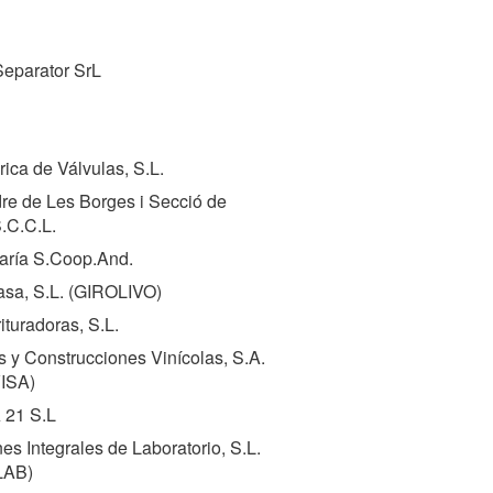
Separator SrL
rica de Válvulas, S.L.
dre de Les Borges i Secció de
S.C.C.L.
aría S.Coop.And.
a, S.L. (
GIROLIVO
)
rituradoras, S.L.
s y Construcciones Vinícolas, S.A.
ISA
)
21 S.L
es Integrales de Laboratorio, S.L.
LAB
)