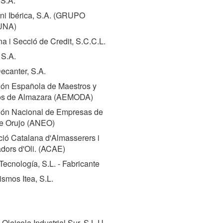
 S.A.
 Ibérica, S.A. (
GRUPO
UNA
)
a i Secció de Credit, S.C.C.L.
 S.A.
ecanter, S.A.
ión Española de Maestros y
os de Almazara (
AEMODA
)
ión Nacional de Empresas de
e Orujo (
ANEO
)
ió Catalana d'Almasserers i
ors d'Oli. (
ACAE
)
Tecnología, S.L. - Fabricante
smos Itea, S.L.
 Oleicola Industrial Sur, S.L.U.