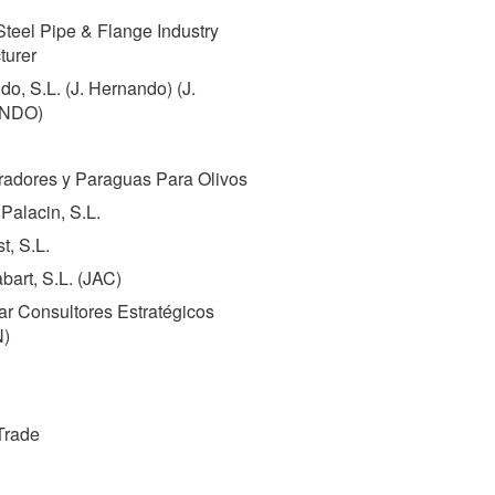
teel Pipe & Flange Industry
turer
o, S.L. (J. Hernando) (
J.
NDO
)
radores y Paraguas Para Olivos
Palacin, S.L.
t, S.L.
bart, S.L. (
JAC
)
ar Consultores Estratégicos
N
)
rade