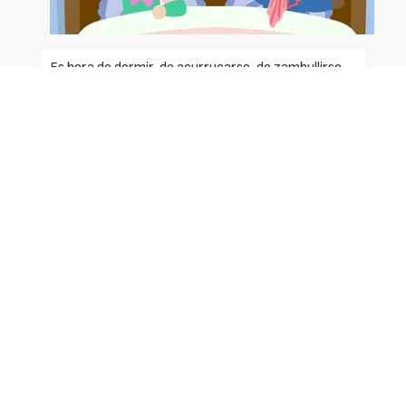
Es hora de dormir, de acurrucarse, de zambullirse
en el país de los sueños en compañía de Pablo,
Paula, Akim, Irina, Olmo y Nora.
Seis historias poéticas y dulces con pequeños
ejercicios de relajación para acompañar a los más
chiquitos hasta las puertas del sueño.
Características:
- Edad: 3+.
- Duración: 0h55.
- Idioma: Español(Latino), italiano, francés, ruso e
inglés(US).