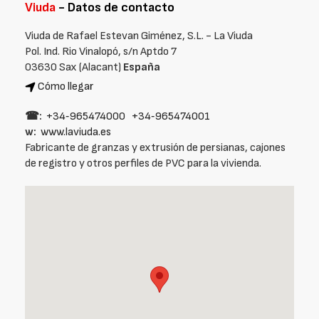
Viuda
- Datos de contacto
Viuda de Rafael Estevan Giménez, S.L. - La Viuda
Pol. Ind. Rio Vinalopó, s/n Aptdo 7
03630 Sax (Alacant)
España
Cómo llegar
☎:
+34‑965474000
+34‑965474001
w:
www.laviuda.es
Fabricante de granzas y extrusión de persianas, cajones
de registro y otros perfiles de PVC para la vivienda.