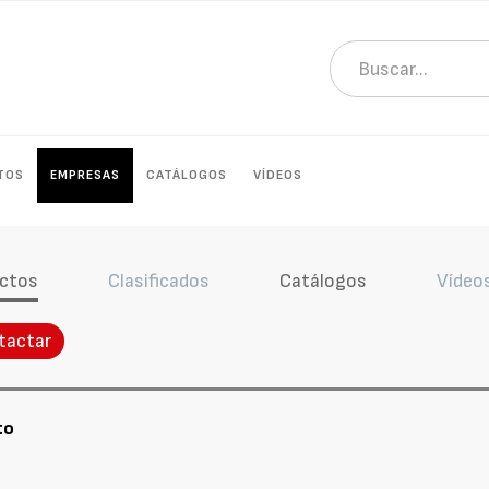
TOS
EMPRESAS
CATÁLOGOS
VÍDEOS
ctos
Clasificados
Catálogos
Vídeo
tactar
to