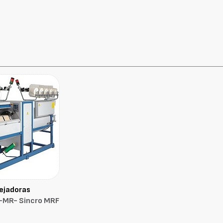
ejadoras
o-MR- Sincro MRF