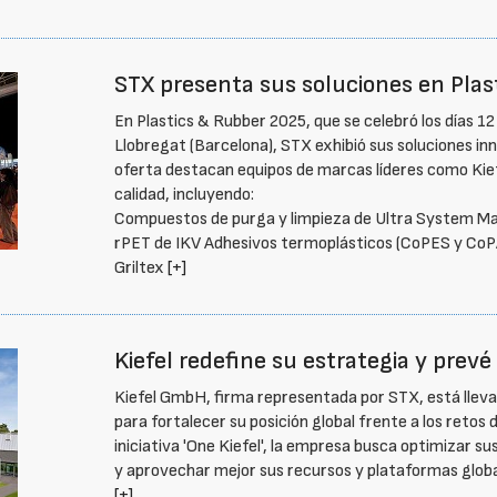
STX presenta sus soluciones en Plas
En Plastics & Rubber 2025, que se celebró los días 12
Llobregat (Barcelona), STX exhibió sus soluciones in
oferta destacan equipos de marcas líderes como Kief
calidad, incluyendo:
Compuestos de purga y limpieza de Ultra System Mas
rPET de IKV Adhesivos termoplásticos (CoPES y CoP
Griltex
[+]
Kiefel redefine su estrategia y prev
Kiefel GmbH, firma representada por STX, está llev
para fortalecer su posición global frente a los retos 
iniciativa 'One Kiefel', la empresa busca optimizar s
y aprovechar mejor sus recursos y plataformas globa
[+]