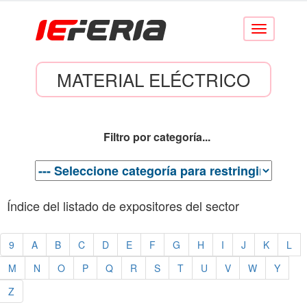
Conmutar
navegación
MATERIAL ELÉCTRICO
Filtro por categoría...
Índice del listado de expositores del sector
9
A
B
C
D
E
F
G
H
I
J
K
L
M
N
O
P
Q
R
S
T
U
V
W
Y
Z