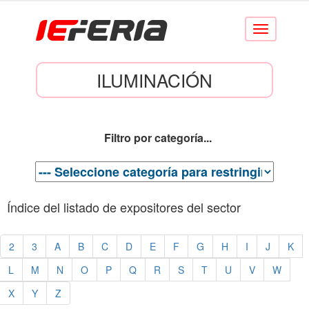
Conmutar
navegación
ILUMINACIÓN
Filtro por categoría...
Índice del listado de expositores del sector
2
3
A
B
C
D
E
F
G
H
I
J
K
L
M
N
O
P
Q
R
S
T
U
V
W
X
Y
Z