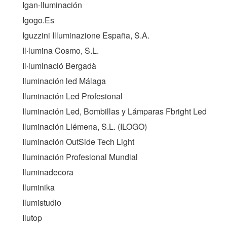
Igan-Iluminación
Igogo.Es
Iguzzini Illuminazione España, S.A.
Il·lumina Cosmo, S.L.
Il·luminació Bergadà
Iluminación led Málaga
Iluminación Led Profesional
Iluminación Led, Bombillas y Lámparas Fbright Led
Iluminación Llémena, S.L. (
ILOGO
)
Iluminación OutSide Tech Light
Iluminación Profesional Mundial
Iluminadecora
Iluminika
Ilumistudio
Ilutop