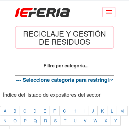
Conmutar
navegación
RECICLAJE Y GESTIÓN
DE RESIDUOS
Filtro por categoría...
Índice del listado de expositores del sector
A
B
C
D
E
F
G
H
I
J
K
L
M
N
O
P
Q
R
S
T
U
V
W
X
Y