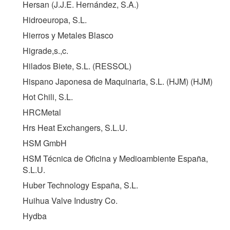
Hersan (J.J.E. Hernández, S.A.)
Hidroeuropa, S.L.
Hierros y Metales Blasco
Higrade,s.,c.
Hilados Biete, S.L. (
RESSOL
)
Hispano Japonesa de Maquinaria, S.L. (HJM) (
HJM
)
Hot Chili, S.L.
HRCMetal
Hrs Heat Exchangers, S.L.U.
HSM GmbH
HSM Técnica de Oficina y Medioambiente España,
S.L.U.
Huber Technology España, S.L.
Huihua Valve Industry Co.
Hydba