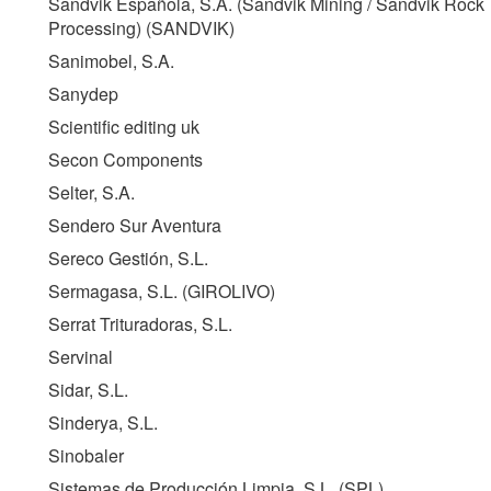
Sandvik Española, S.A. (Sandvik Mining / Sandvik Rock
Processing) (
SANDVIK
)
Sanimobel, S.A.
Sanydep
Scientific editing uk
Secon Components
Selter, S.A.
Sendero Sur Aventura
Sereco Gestión, S.L.
Sermagasa, S.L. (
GIROLIVO
)
Serrat Trituradoras, S.L.
Servinal
Sidar, S.L.
Sinderya, S.L.
Sinobaler
Sistemas de Producción Limpia, S.L. (
SPL
)