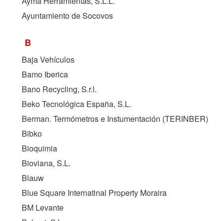
Ayma Herramientas, S.L.L.
Ayuntamiento de Socovos
B
Baja Vehículos
Bamo Iberica
Bano Recycling, S.r.l.
Beko Tecnológica España, S.L.
Berman. Termómetros e Instumentación (
TERINBER
)
Bibko
Bioquimia
Bioviana, S.L.
Blauw
Blue Square Internatinal Property Moraira
BM Levante