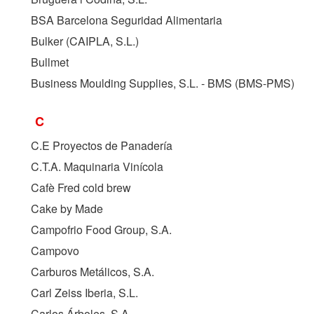
BSA Barcelona Seguridad Alimentaria
Bulker (
CAIPLA, S.L.
)
Bullmet
Business Moulding Supplies, S.L. - BMS (
BMS-PMS
)
C
C.E Proyectos de Panadería
C.T.A. Maquinaria Vinícola
Cafè Fred cold brew
Cake by Made
Campofrio Food Group, S.A.
Campovo
Carburos Metálicos, S.A.
Carl Zeiss Iberia, S.L.
Carlos Árboles, S.A.