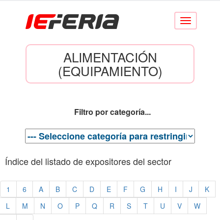
Conmutar
navegación
ALIMENTACIÓN
(EQUIPAMIENTO)
Filtro por categoría...
Índice del listado de expositores del sector
1
6
A
B
C
D
E
F
G
H
I
J
K
L
M
N
O
P
Q
R
S
T
U
V
W