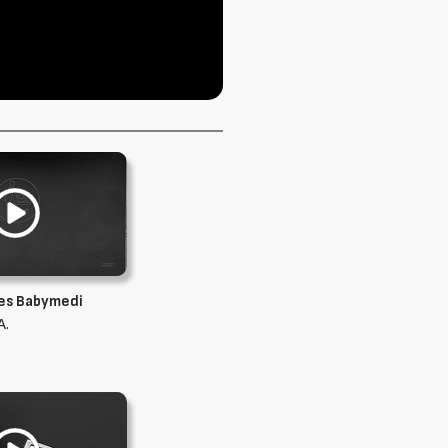
es Babymedi
A.