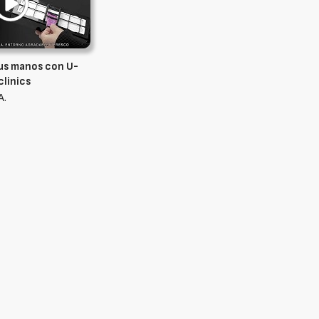
tus manos con U-
clinics
A.