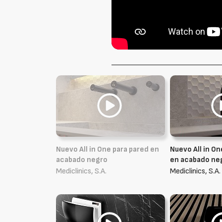
Nuevo All in One para pared en
Nuevo All in O
acabado negro
en acabado ne
Mediclinics, S.A.
Mediclinics, S.A.