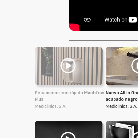
Secamanos eco rápido Machfow
Nuevo All in On
Plus
acabado negro
Mediclinics, S.A.
Mediclinics, S.A.