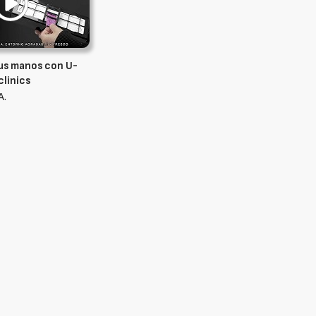
tus manos con U-
clinics
A.