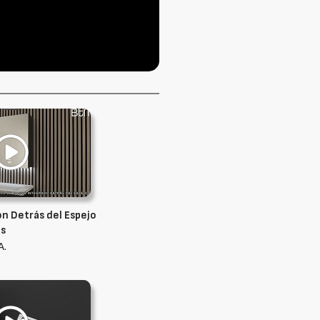
n Detrás del Espejo
cs
A.