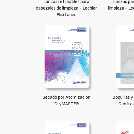
Lanzas retráctiles para
Lanzas pa
cabezales de limpieza - Lechler
limpieza - L
FlexLance
Secado por Atomización
Boquillas y
DryMASTER
Central