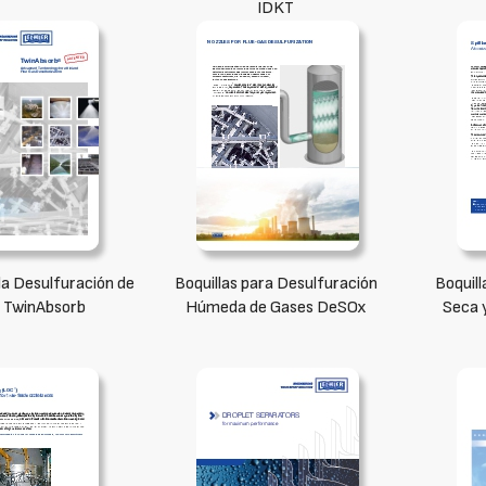
IDKT
 la Desulfuración de
Boquillas para Desulfuración
Boquill
 TwinAbsorb
Húmeda de Gases DeSOx
Seca 