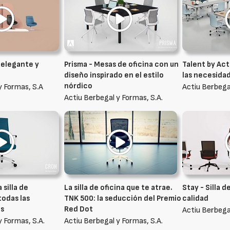
 elegante y
Prisma - Mesas de oficina con un
Talent by Act
diseño inspirado en el estilo
las necesida
nórdico
y Formas, S.A
Actiu Berbegal
Actiu Berbegal y Formas, S.A.
silla de
La silla de oficina que te atrae.
Stay - Silla d
todas las
TNK 500: la seducción del Premio
calidad
es
Red Dot
Actiu Berbegal
y Formas, S.A.
Actiu Berbegal y Formas, S.A.