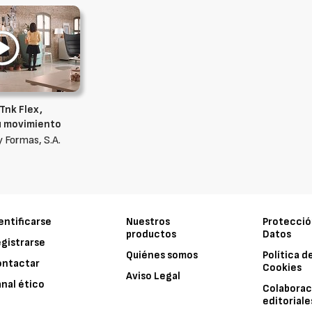
 Tnk Flex,
tu movimiento
y Formas, S.A.
entificarse
Nuestros
Protecció
productos
Datos
gistrarse
Quiénes somos
Política d
ontactar
Cookies
Aviso Legal
nal ético
Colaborac
editoriale