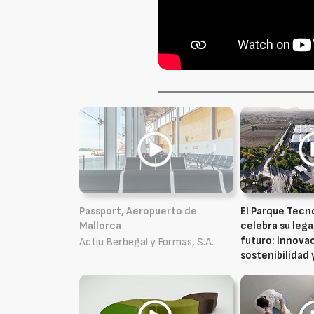
Passport, Aeropuerto de
El Parque Tecn
Mallorca
celebra su lega
futuro: innova
Actiu Berbegal y Formas, S.A.
sostenibilidad 