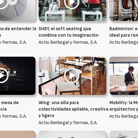
a de entender la
SHEY, el soft seating que
Badminton: el
o
combina con tu imaginación
ideal para ro
y Formas, S.A.
Actiu Berbegal y Formas, S.A.
Actiu Berbegal
, mesa de
Wing: una silla para
Mobility: la 
cia
colectividades apilable, creativa
arquitectos 
y ligera
y Formas, S.A.
Actiu Berbegal
Actiu Berbegal y Formas, S.A.